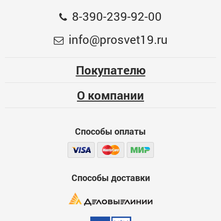
Общая оценка
8-390-239-92-00
Дрель-шуруповерт сетевая, ЗУБР ДШ-М1-400-2, 400
Меньше месяца
info@prosvet19.ru
Вт
Опыт использования
3743
Несколько месяцев
Покупателю
ЦБ-00065840
Больше года
О компании
Качество
Функциональность
Способы оплаты
Стоимость
Достоинства
600
Способы доставки