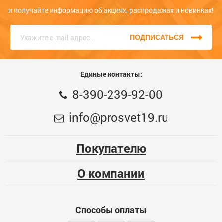
заказать товар, вы сможете это сделать в форме обратной
и получайте информацию об акциях, распродажах и новинках!
связи на сайте или по телефону. Звоните нам прямо сейчас,
единый номер
8 (3902) 399-200
, КРУГЛОСУТОЧНО, наши
консультанты с радостью помогут Вам!
ПОДПИСАТЬСЯ
Единые контакты:
8-390-239-92-00
info@prosvet19.ru
Покупателю
О компании
Способы оплаты