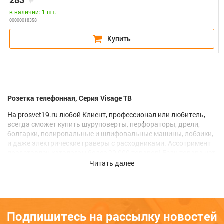
283
в наличии: 1 шт.
00000018358
Розетка телефонная, Серия Visage ТВ
На
prosvet19.ru
любой Клиент, профессионал или любитель,
всегда сможет купить шуруповерты, перфораторы, дрели,
болгарки, полировальные и шлифовальные машины, лобзики,
и даже электрические граверы с расходниками. Ассотримент
представлен каталогом более 20 000 товаров! Если товара нет
в наличии, мы
привезем его под заказ.
Читать далее
В феврале 2016 года мы создали собственную
службу
вечерней доставки
по городам Абакан, Черногорск, Усть-
Абакан – это гарантия того, что Ваш заказ всегда будет
доставлен.
Подпишитесь на рассылку новостей
Если Вам потребуется наша
консультация
, или вы хотите