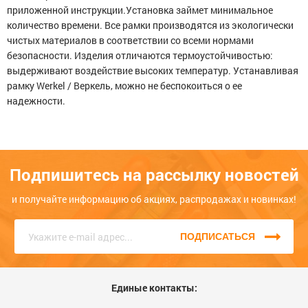
Рамка из акрила на 4 поста айвори Серия Acrylic
приложенной инструкции.Установка займет минимальное
Меньше месяца
количество времени. Все рамки производятся из экологически
Опыт использования
1814
Несколько месяцев
чистых материалов в соответствии со всеми нормами
2133
безопасности. Изделия отличаются термоустойчивостью:
ЦБ-00075264
Больше года
выдерживают воздействие высоких температур. Устанавливая
рамку Werkel / Веркель, можно не беспокоиться о ее
Качество
надежности.
Функциональность
Стоимость
Подпишитесь на рассылку новостей
Достоинства
и получайте информацию об акциях, распродажах и новинках!
600
ПОДПИСАТЬСЯ
Единые контакты: