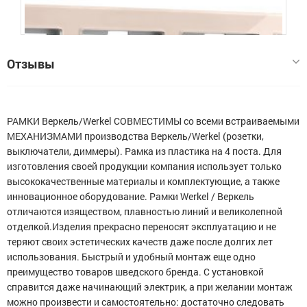
Отзывы
У этого товара пока нет отзывов. Если вы заказывали этот
Расскажите о своём опыте использования товара — это
РАМКИ Веркель/Werkel СОВМЕСТИМЫ со всеми встраиваемыми
товар, поделитесь своим впечатлением о нём, и другие
поможет другим покупателям определиться с выбором.
МЕХАНИЗМАМИ производства Веркель/Werkel (розетки,
покупатели будут вам благодарны.
Обратите внимание на качество, удобство, соответствие
выключатели, диммеры). Рамка из пластика на 4 поста. Для
заявленным характеристикам.
Мы не публикуем отзывы, которые написаны большими
изготовления своей продукции компания использует только
Написать отзыв
буквами или содержат ненормативную лексику и
высококачественные материалы и комплектующие, а также
оскорбления.
инновационное оборудование. Рамки Werkel / Веркель
отличаются изяществом, плавностью линий и великолепной
отделкой.Изделия прекрасно переносят эксплуатацию и не
Мой отзыв о Серия Favorit Рамка на 4 поста,
теряют своих эстетических качеств даже после долгих лет
черное стекло
использования. Быстрый и удобный монтаж еще одно
преимущество товаров шведского бренда. С установкой
Общая оценка
справится даже начинающий электрик, а при желании монтаж
можно произвести и самостоятельно: достаточно следовать