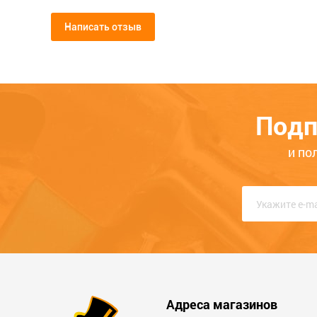
Написать отзыв
Мой отзыв о Рамка 3 поста шам
A
Рамка 2 поста жемчуг INSPIRIA
Рамка 3
673946
INSPIRI
Общая оценка
154
228
Подп
ЦБ-00071941
ЦБ-0007191
Опыт использования
Меньше месяца
Нескол
и по
Качество
Функциональность
Стоимость
Достоинства
Адреса магазинов