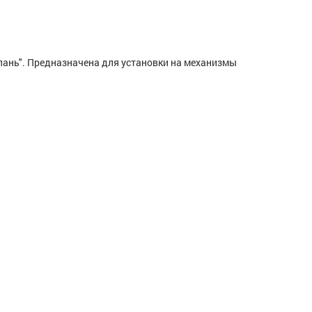
мпань". Предназначена для установки на механизмы
анелей механизмов, что повышает удобство и снижает
ефекты установки монтажных коробок.