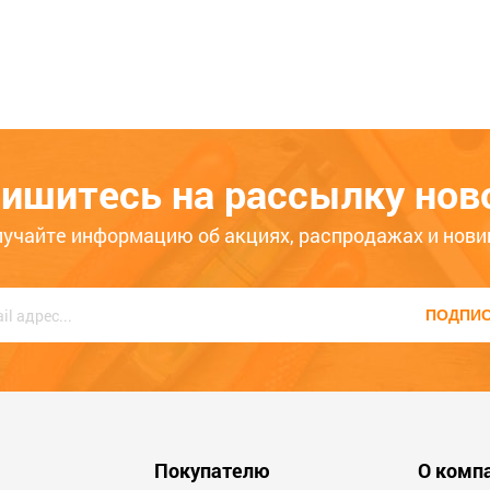
пань INSPIRIA 673958
 поста слоновая кость
Рамка 1 пост 10AX мятный IN
Расскажите о св
A 673951
673935
использования т
104
ишитесь на рассылку нов
поможет другим 
2
ЦБ-00071889
определиться с 
ько месяцев
Больше года
лучайте информацию об акциях, распродажах и нови
внимание на каче
соответствие за
характеристикам
ПОДПИ
Мы не публикуем
написаны больши
содержат ненорм
оскорбления.
600
Покупателю
О комп