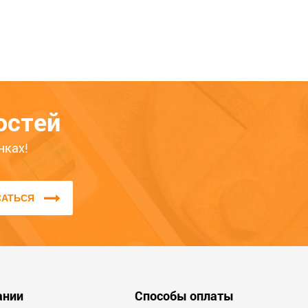
SPIRIA
Рамка 4 поста слоновая кость
Рамка 
оём опыте
INSPIRIA 673961
673938
овара — это
259
104
остей
покупателям
ЦБ-00071913
ЦБ-000719
выбором. Обратите
нках!
ство, удобство,
явленным
.
САТЬСЯ
 отзывы, которые
ми буквами или
ативную лексику и
ании
Способы оплаты