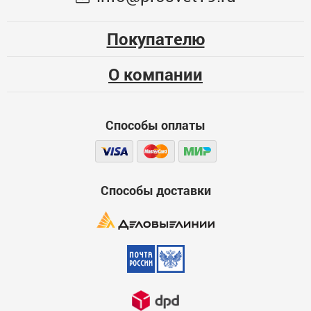
Опыт использования
104
Несколько месяцев
Покупателю
ЦБ-00071889
Больше года
О компании
Качество
Функциональность
Способы оплаты
Стоимость
Достоинства
600
Способы доставки
Недостатки
600