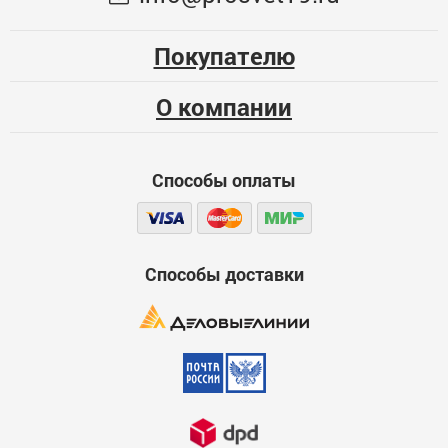
Опыт использования
104
Несколько месяцев
Покупателю
ЦБ-00071991
Больше года
О компании
Качество
Функциональность
Способы оплаты
Стоимость
Достоинства
600
Способы доставки
Недостатки
600