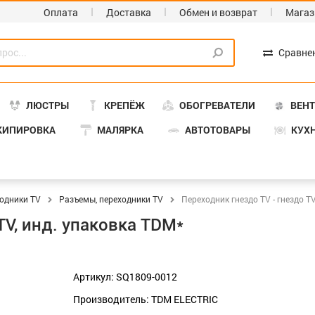
Оплата
Доставка
Обмен и возврат
Магаз
Сравне
ЛЮСТРЫ
КРЕПЁЖ
ОБОГРЕВАТЕЛИ
ВЕН
КИПИРОВКА
МАЛЯРКА
АВТОТОВАРЫ
КУХ
ходники TV
Разъемы, переходники TV
Переходник гнездо TV - гнездо T
TV, инд. упаковка TDM*
Артикул: SQ1809-0012
Производитель: TDM ELECTRIC