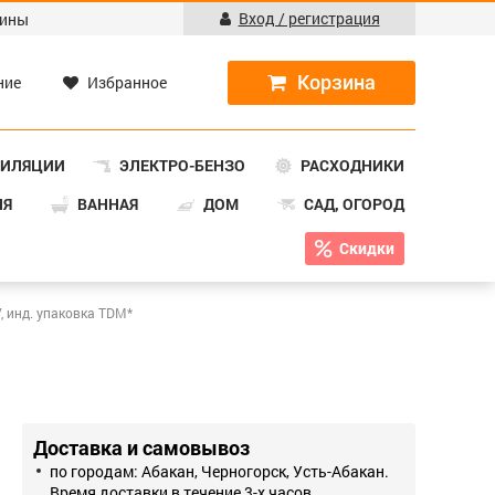
Вход / регистрация
ины
ние
Избранное
ТИЛЯЦИИ
ЭЛЕКТРО-БЕНЗО
РАСХОДНИКИ
НЯ
ВАННАЯ
ДОМ
САД, ОГОРОД
Скидки
V, инд. упаковка TDM*
Доставка и самовывоз
по городам: Абакан, Черногорск, Усть-Абакан.
Время доставки в течение 3-х часов