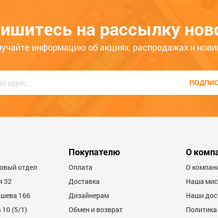
wi
(черный), .5027640
1688
ишитесь на рассылку нов
3
ЦБ-00075172
лучайте информацию об акциях, распродажах и нови
ько месяцев
Больше года
ПОДПИ
Покупателю
О комп
товый отдел
Оплата
О компан
я 32
Доставка
Наша мис
ашева 166
Дизайнерам
Наши дос
10 (5/1)
Обмен и возврат
Политика