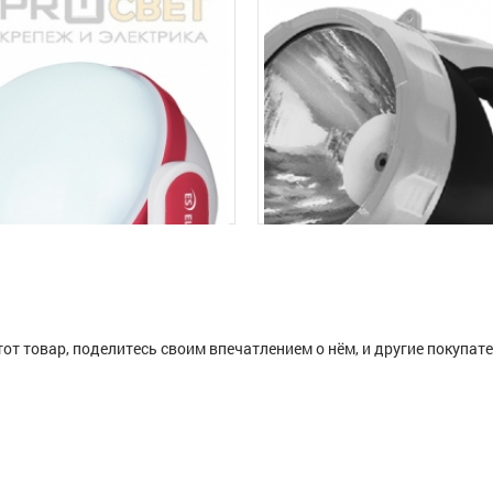
тот товар, поделитесь своим впечатлением о нём, и другие покупат
на батарейках, COB LED, регулируемы
говый фонарь Globe
Фонарь ФАZА AccuF6-L3W-bk