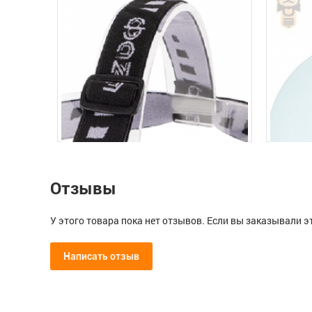
Отзывы
У этого товара пока нет отзывов. Если вы заказывали э
Написать отзыв
Мой отзыв о Фонарь налобный, 
Фонарь налобный LED 3W H5-L3W-gn
Кемпин