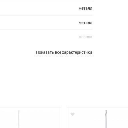
металл
металл
планка
40
Показать все характеристики
3
1
E27
от -10 до +40
1765