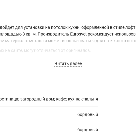
дойдет для установки на потолок кухни, оформленной в стиле лофт.
лощадью 3 кв. м. Производитель Eurosvet рекомендует использов
ем материала: металл и может использоваться для натяжного пото
х на сайте, могут отличаться от оригиналов.
Читать далее
гостиница; загородный дом; кафе; кухня; спальня
бордовый
бордовый