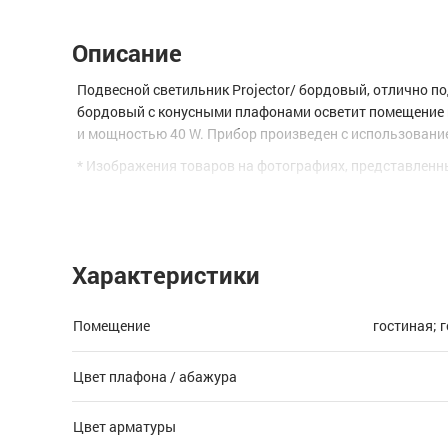
Описание
Подвесной светильник Projector/ бордовый, отлично по
бордовый с конусными плафонами осветит помещение п
и мощностью 40 W. Прибор произведен с использовани
* Изображения товаров на фотографиях, представленны
Характеристики
Помещение
гостиная; 
Цвет плафона / абажура
Цвет арматуры