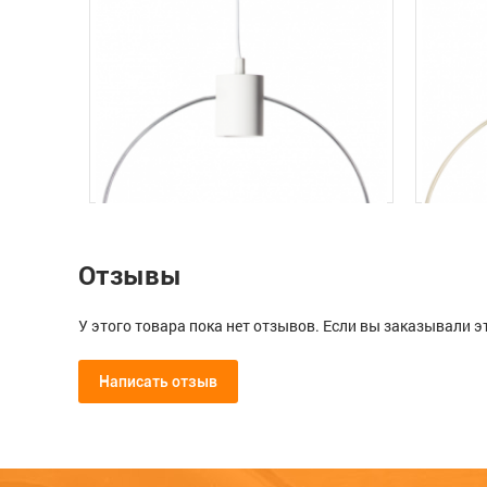
Напряжение (В)
Степень пылевлагозащиты (IP)
Диаметр, мм
Отзывы
У этого товара пока нет отзывов. Если вы заказывали э
Написать отзыв
Мой отзыв о Подвесной светиль
р,
Светильник-подвес FOREVER, выс/
Светил