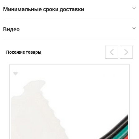
сайте, могут отличаться от оригиналов
Нет xарактеристик
Минимальные сроки доставки
Видео
Похожие товары