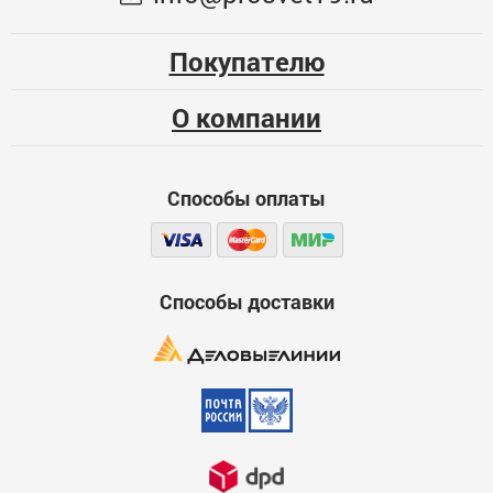
Опыт использования
54
Несколько месяцев
Покупателю
ЦБ-00074527
Больше года
О компании
Качество
Функциональность
Способы оплаты
Стоимость
Достоинства
600
Способы доставки
Недостатки
600