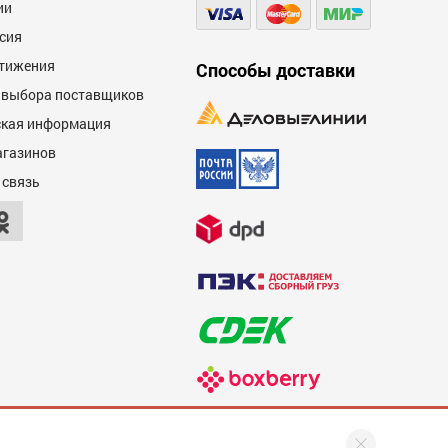
ии
сия
тижения
Способы доставки
 выбора поставщиков
кая информация
агазинов
600
 связь
600