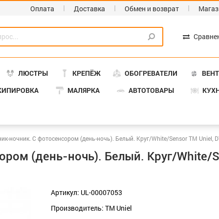
Оплата
Доставка
Обмен и возврат
Магаз
Сравне
ЛЮСТРЫ
КРЕПЁЖ
ОБОГРЕВАТЕЛИ
ВЕН
КИПИРОВКА
МАЛЯРКА
АВТОТОВАРЫ
КУХ
ик-ночник. С фотосенсором (день-ночь). Белый. Круг/White/Sensor ТМ Uniel, D
ром (день-ночь). Белый. Круг/White/S
Артикул: UL-00007053
Производитель: TM Uniel