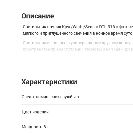
Описание
Светильник-ночник Круг/White/Sensor DTL-316 с фотос
мягкого и приглушенного свечения в ночное время суто
Светильник выполнен в универсальном круглом корпусе
пространстве при наступлении темноты и не травмиров
Использование светильника-ночника позволяет эконом
от освещенности в помещении.
Преимущества:
Характеристики
фотосенсор;
мягкое свечение;
Средн. номин. срок службы ч
лаконичный дизайн;
Цвет изделия
долгий срок службы.
Светильник-ночник Круг/White/Sensor DTL-316 с фотос
Мощность Вт
мягкого и приглушенного свечения в ночное время суто