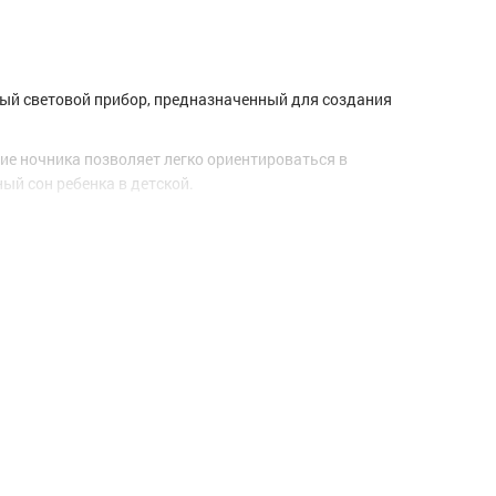
нный световой прибор, предназначенный для создания
ие ночника позволяет легко ориентироваться в
ый сон ребенка в детской.
 который включает и отключает прибор в зависимости
нный световой прибор, предназначенный для создания