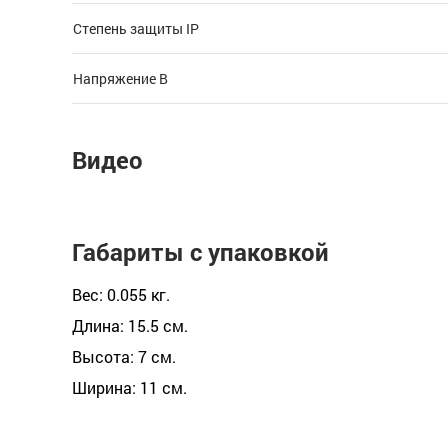
Светильник выполнен в универсальном круглом корпусе
Степень защиты IP
пространстве при наступлении темноты и не травмиров
Использование светильника-ночника позволяет эконом
Напряжение В
от освещенности в помещении.
Преимущества:
Видео
фотосенсор;
мягкое свечение;
лаконичный дизайн;
Габариты с упаковкой
долгий срок службы.
Вес: 0.055 кг.
Длина: 15.5 см.
Высота: 7 см.
Ширина: 11 см.