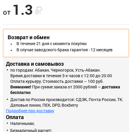
1.3
Универсальный дюбель RD используется для стандартных
от
креплений с помощью универсальных шурупов в сплошных и
пустотелых кладках. Обеспечивает надежное крепление детали
как в кирпиче, бетоне, так и в гипсокартоне.
Характеристики товара: Вес брутто, кг: 0,73 Основание - Бетон,
Возврат и обмен
кирпич, гипсокартон. Диаметр, мм - 6. Длина, мм - 37.
В течение 21 дня с момента покупки
В случае заводского брака гарантия - 12 месяцев
* Изображения товаров на фотографиях, представленных на
сайте, могут отличаться от оригиналов.
Доставка и самовывоз
по городам: Абакан, Черногорск, Усть-Абакан.
Время доставки в течение 3-х часов с 12:00 до 20:00
Оплата курьеру. Стоимость доставки – 100 руб.
Внимание!
При сумме заказа от 2000 рублей –
доставка
бесплатно
Достав по России производится: СДЭК, Почта России, ТК.
Деловые линии, ПЕК, DPD, Boxberry
Подробнее про доставку
Оплата
Наличными;
Безналичный расчет;