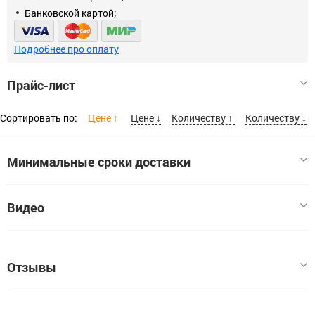
Банковской картой;
Подробнее про оплату
Прайс-лист
Сортировать по:
Цене ↑
Цене ↓
Количеству ↑
Количеству ↓
Минимальные сроки доставки
Размер
Видео
Дюбель RDM 6х37 универсальный РАЙС-ТОКС
6x37
Код:
ЦБ-00066125
Отзывы
В наличии:
8
Цена, шт:
1.3
У этого товара пока нет отзывов. Если вы заказывали этот
Расскажите о своём опыте использования товара — это