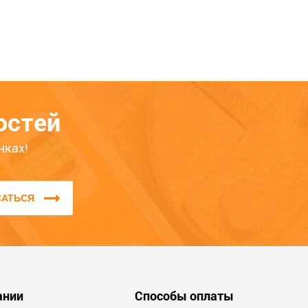
Расскажите о своём опыте
использования товара — это
остей
поможет другим покупателям
определиться с выбором. Обратите
нках!
внимание на качество, удобство,
соответствие заявленным
характеристикам.
САТЬСЯ
Мы не публикуем отзывы, которые
написаны большими буквами или
содержат ненормативную лексику и
оскорбления.
ании
Способы оплаты