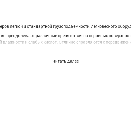
ров легкой и стандартной грузоподъемности, легковесного оборуд
ко преодолевают различные препятствия на неровных поверхностях
й влажности и слабых кислот. Отлично справляются с передвижени
Читать далее