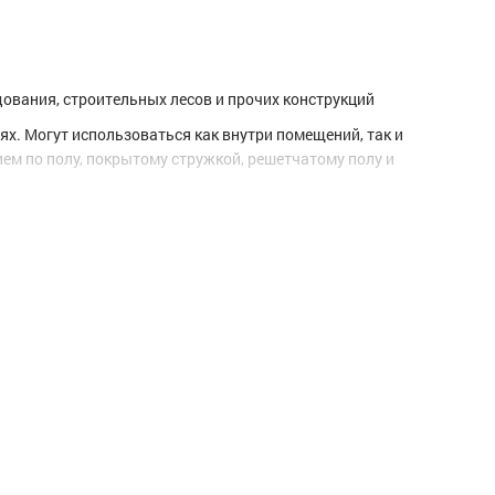
ования, строительных лесов и прочих конструкций
. Могут использоваться как внутри помещений, так и
ем по полу, покрытому стружкой, решетчатому полу и