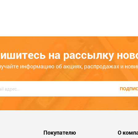
п 50 кг, резина/полипропилен, ЗУБР
опилен, ЗУБР
ишитесь на рассылку нов
7
ько месяцев
Больше года
лучайте информацию об акциях, распродажах и нови
ПОДПИ
600
Покупателю
О комп