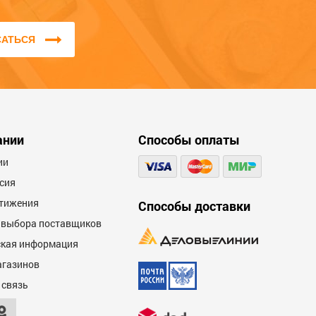
соответствие заявленным
характеристикам.
САТЬСЯ
Мы не публикуем отзывы, которые
написаны большими буквами или
содержат ненормативную лексику и
оскорбления.
600
ании
Способы оплаты
ии
сия
тижения
Способы доставки
 выбора поставщиков
кая информация
600
агазинов
 связь