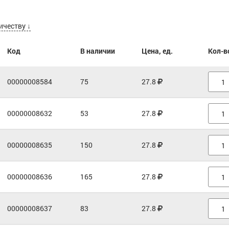
ичеству ↓
Код
В наличии
Цена, ед.
Кол-в
00000008584
75
27.8
00000008632
53
27.8
00000008635
150
27.8
00000008636
165
27.8
00000008637
83
27.8