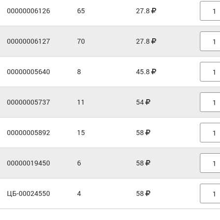
00000006126
65
27.8
00000006127
70
27.8
00000005640
8
45.8
00000005737
11
54
00000005892
15
58
00000019450
6
58
ЦБ-00024550
4
58