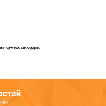
ели будут вам благодарны.
0 шт.
Расскажите о своём опыте
использования товара — это
остей
поможет другим покупателям
определиться с выбором. Обратите
нках!
внимание на качество, удобство,