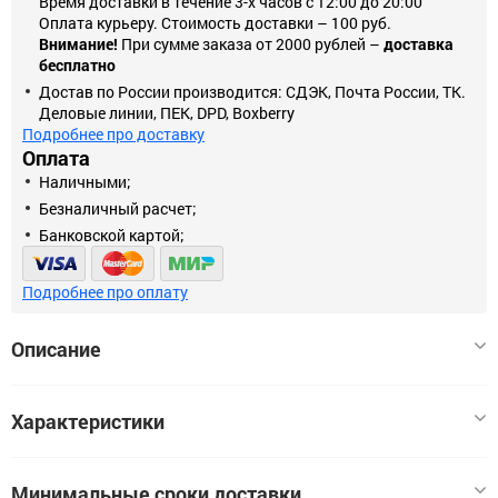
Время доставки в течение 3-х часов с 12:00 до 20:00
Оплата курьеру. Стоимость доставки – 100 руб.
Внимание!
При сумме заказа от 2000 рублей –
доставка
бесплатно
Достав по России производится: СДЭК, Почта России, ТК.
Деловые линии, ПЕК, DPD, Boxberry
Подробнее про доставку
Оплата
Наличными;
Безналичный расчет;
Банковской картой;
Подробнее про оплату
Описание
Уголок крепежный перфорированный из всех видов
Характеристики
перфорированного крепежа является самым универсальным,
и, соответственно, самым популярным. Перфорированный
уголок применяется в самых разных сферах. В первую
Нет xарактеристик
Минимальные сроки доставки