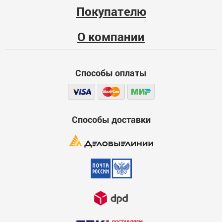
Покупателю
00000014177
Больше года
О компании
Качество
Функциональность
Способы оплаты
Стоимость
Достоинства
600
Способы доставки
Недостатки
600