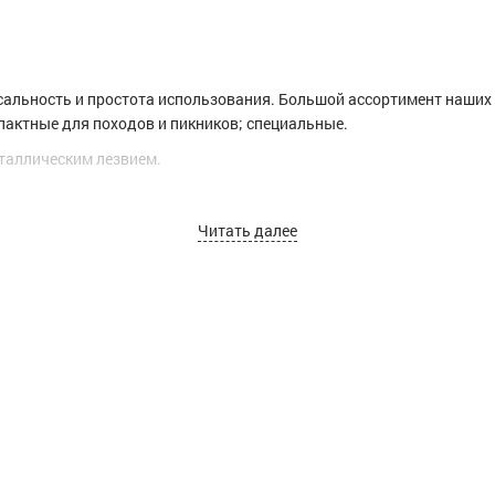
рсальность и простота использования. Большой ассортимент наших
пактные для походов и пикников; специальные.
таллическим лезвием.
Читать далее
ство и безопасность использования