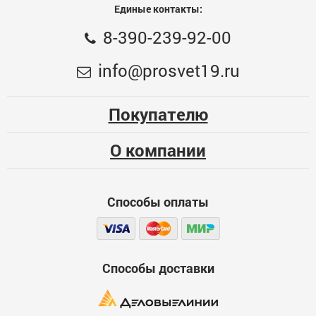
Единые контакты:
Общая оценка
8-390-239-92-00
Гладилка штукатурная зубчатая стальная с
Меньше месяца
info@prosvet19.ru
деревянной ручкой, STAYER 130х270мм, 8х8 мм,
309.4
Опыт использования
Несколько месяцев
364
ОПТ. ЦЕНА
Покупателю
Больше года
ЦБ-00066658
О компании
Качество
Функциональность
Способы оплаты
Стоимость
Достоинства
600
Способы доставки