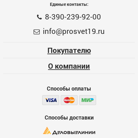
Единые контакты:
компл, МУЛЬТИ
8-390-239-92-00
Общая оценка
Гирлянда-нить, 5 м с насадками «Клубки
info@prosvet19.ru
фиолетовые», IP20, прозрачная нить, 20 LED, свечение
Меньше месяца
т/белое
475
Опыт использования
Несколько месяцев
Покупателю
ЦБ-00078489
Больше года
О компании
Качество
Функциональность
Способы оплаты
Стоимость
Способы доставки
Достоинства
600