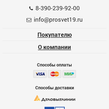
Общая оценка
8-390-239-92-00
Гирлянда «Нить» 10 м роса, IP44, медная нить, 100
Меньше месяца
info@prosvet19.ru
LED, свечение фиолетовое, мерцание, 220 В 9259427
Опыт использования
1387
Несколько месяцев
Покупателю
ЦБ-00075999
Больше года
О компании
Качество
Функциональность
Способы оплаты
Стоимость
Достоинства
600
Способы доставки