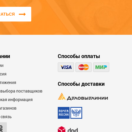
характеристикам.
САТЬСЯ
Мы не публикуем отзывы, которые
написаны большими буквами или
содержат ненормативную лексику и
оскорбления.
ании
Способы оплаты
ии
сия
тижения
Способы доставки
 выбора поставщиков
кая информация
агазинов
 связь