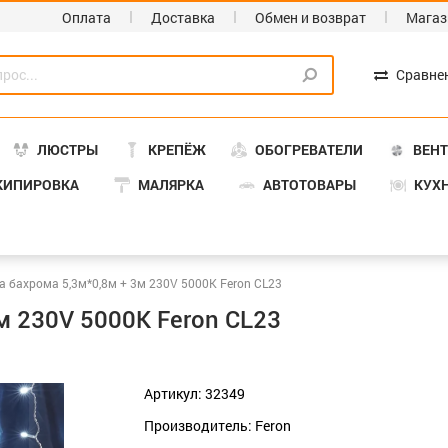
Оплата
Доставка
Обмен и возврат
Магаз
Сравне
ЛЮСТРЫ
КРЕПЁЖ
ОБОГРЕВАТЕЛИ
ВЕН
КИПИРОВКА
МАЛЯРКА
АВТОТОВАРЫ
КУХ
а бахрома 5,3м*0,8м + 3м 230V 5000К Feron CL23
м 230V 5000К Feron CL23
Артикул: 32349
Производитель: Feron