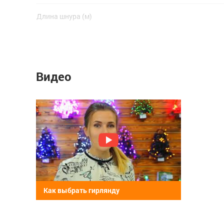
Длина шнура (м)
Мощность Вт
Количество ламп
Видео
Цветовая температура (К)
Цвет нити гирлянды
Тип питания
Как выбрать гирлянду