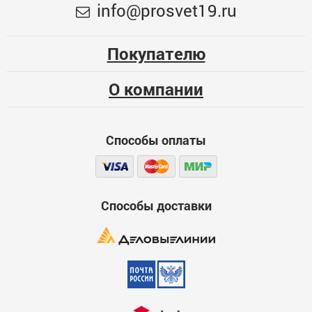
Меньше месяца
info@prosvet19.ru
LED-240-220V,мерц. БЕЛЫЙ 10610456
Опыт использования
2268
Несколько месяцев
Покупателю
ЦБ-00078478
Больше года
О компании
Качество
Функциональность
Способы оплаты
Стоимость
Достоинства
600
Способы доставки