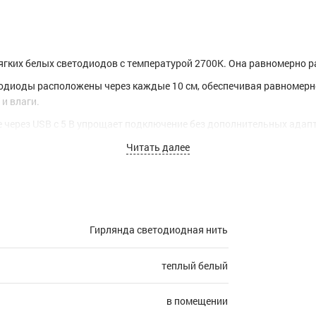
гких белых светодиодов с температурой 2700K. Она равномерно р
етодиоды расположены через каждые 10 см, обеспечивая равномерн
и влаги.
е через USB с 5 В упрощает подключение без дополнительных адап
ной обстановки как в жилых, так и в коммерческих интерьерах.
Читать далее
Гирлянда светодиодная нить
теплый белый
в помещении