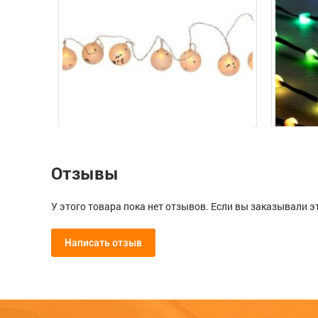
Отзывы
У этого товара пока нет отзывов. Если вы заказывали э
Написать отзыв
Мой отзыв о Гирлянда линейная 
ир
Гирлянда с подсветкой "Весёлые
Гирлян
прозрачный шнур, CL576
 с
шары",220х5х5 см,(2хАА в компл.не
насадка