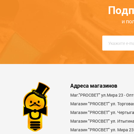
входят)
398
USB,пул
305
Подп
Общая оценка
ЦБ-00071578
ЦБ-0007557
и по
Опыт использования
Меньше месяца
Нескол
Качество
Функциональность
Стоимость
Адреса магазинов
Достоинства
Маг."PROСВЕТ" ул.Мира 23 - Оп
Магазин "PROСВЕТ" ул. Торгова
Магазин "PROCBET" ул. Чертыг
Магазин "PROCBET" ул. Итыгина 
Магазин "PROСВЕТ" ул. Мира 23