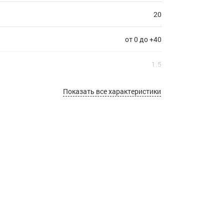
20
от 0 до +40
1.5
3,6 Вт
Показать все характеристики
100
2700
прозрачный