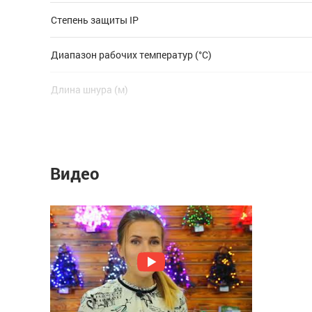
Степень защиты IP
Диапазон рабочих температур (°C)
Длина шнура (м)
Мощность Вт
Количество ламп
Видео
Цветовая температура (К)
Цвет нити гирлянды