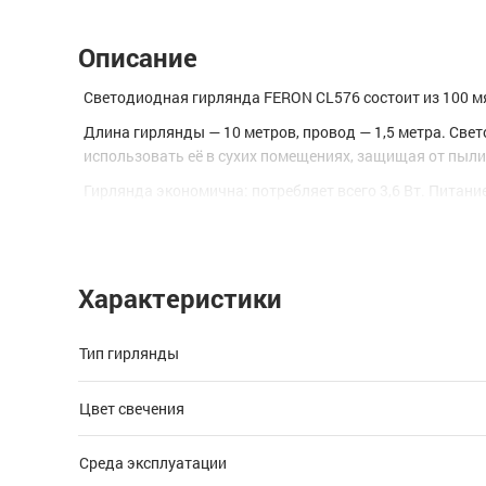
Описание
Светодиодная гирлянда FERON CL576 состоит из 100 мя
Длина гирлянды — 10 метров, провод — 1,5 метра. Св
использовать её в сухих помещениях, защищая от пыли 
Гирлянда экономична: потребляет всего 3,6 Вт. Питани
FERON CL576 идеально подходит для создания празднич
Характеристики
Тип гирлянды
Цвет свечения
Среда эксплуатации