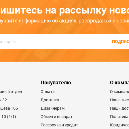
ьт,приложение, RGB 9424105
6
светодиодов, IP67,провод че
2498
ишитесь на рассылку нов
ULD-S10000-120/TBK
6
ЦБ-00077461
лучайте информацию об акциях, распродажах и нови
ько месяцев
Больше года
ПОДПИ
Покупателю
О комп
товый отдел
Оплата
О компан
я 32
Доставка
Наша мис
ашева 166
Дизайнерам
Наши дос
10 (5/1)
Обмен и возврат
Политика
Рассрочка и кредит
Юридичес