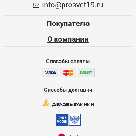
info@prosvet19.ru
стальная проволока 0,5мм MIRAX
Меньше месяца
418
Опыт использования
Несколько месяцев
Покупателю
ЦБ-00075948
Больше года
О компании
Качество
Функциональность
Способы оплаты
Стоимость
Способы доставки
Достоинства
600