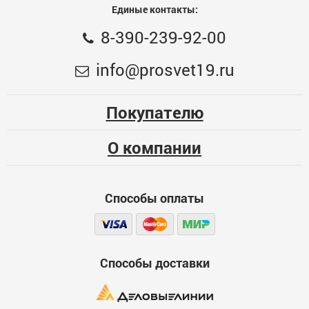
Единые контакты:
T10-T50, 9 предметов ЗУБР "Эксперт"
8-390-239-92-00
Общая оценка
Набор имбусовых коротких ключей CRV 1,5-10мм
info@prosvet19.ru
(набор 9 шт) БИБЕР 90503
Меньше месяца
557
Опыт использования
Несколько месяцев
Покупателю
ЦБ-00077731
Больше года
О компании
Качество
Функциональность
Способы оплаты
Стоимость
Способы доставки
Достоинства
600