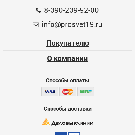
"МАСТЕР"
8-390-239-92-00
Общая оценка
Крюк для вязки арматуры БИБЕР 35911
info@prosvet19.ru
Меньше месяца
315
Опыт использования
Несколько месяцев
Покупателю
ЦБ-00060519
Больше года
О компании
Качество
Функциональность
Способы оплаты
Стоимость
Способы доставки
Достоинства
600