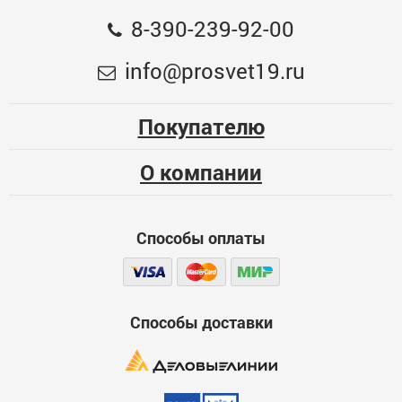
Общая оценка
8-390-239-92-00
Полумаска фильтрующая коническая техническая
Меньше месяца
info@prosvet19.ru
однослойная 10шт ЗУБР МТ-160
168.3
Опыт использования
Несколько месяцев
198
ОПТ. ЦЕНА
Покупателю
Больше года
ЦБ-00075119
О компании
Качество
Функциональность
Способы оплаты
Стоимость
Достоинства
600
Способы доставки