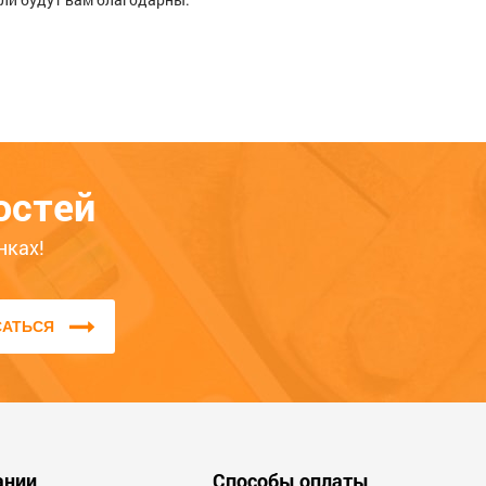
Расскажите о своём опыте
использования товара — это
остей
поможет другим покупателям
определиться с выбором. Обратите
нках!
внимание на качество, удобство,
соответствие заявленным
характеристикам.
САТЬСЯ
Мы не публикуем отзывы, которые
написаны большими буквами или
содержат ненормативную лексику и
оскорбления.
ании
Способы оплаты