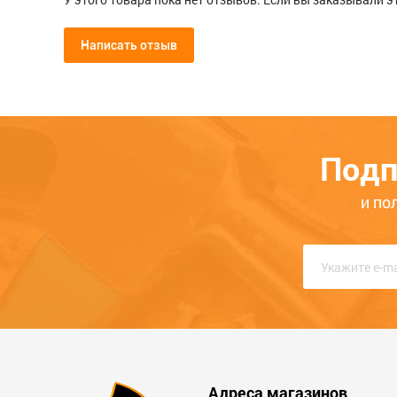
Написать отзыв
Мой отзыв о Провода стартовые
Общая оценка
Подп
Опыт использования
Меньше месяца
Нескол
и по
Качество
Функциональность
Стоимость
Достоинства
Адреса магазинов