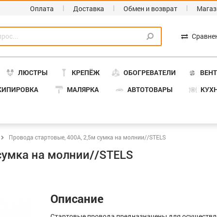
Оплата
Доставка
Обмен и возврат
Магаз
Сравне
ЛЮСТРЫ
КРЕПЁЖ
ОБОГРЕВАТЕЛИ
ВЕН
КИПИРОВКА
МАЛЯРКА
АВТОТОВАРЫ
КУХ
Провода стартовые, 400А, 2,5м сумка на молнии//STELS
сумка на молнии//STELS
Описание
Стартовые провода предназначены для осуществл