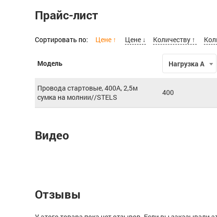
Прайс-лист
Сортировать по:
Цене ↑
Цене ↓
Количеству ↑
Кол
Модель
Нагрузка А
Провода стартовые, 400А, 2,5м
400
сумка на молнии//STELS
Видео
Отзывы
У этого товара пока нет отзывов. Если вы заказывали э