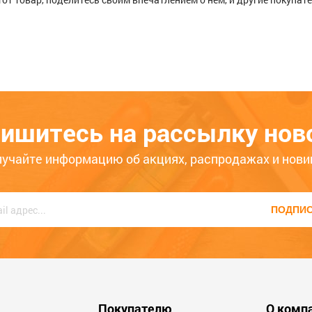
, 400А, 2,5м сумка на молнии//STELS
ишитесь на рассылку нов
ько месяцев
Больше года
лучайте информацию об акциях, распродажах и нови
ПОДПИ
600
Покупателю
О комп