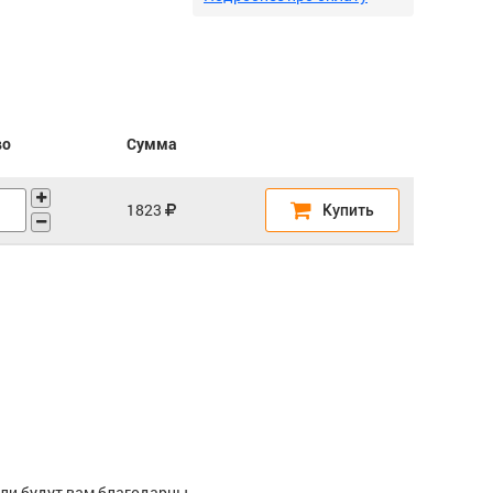
во
Сумма
ели будут вам благодарны.