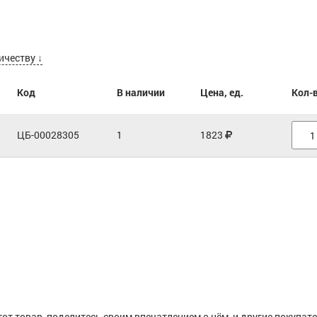
ичеству ↓
Код
В наличии
Цена, ед.
Кол-
ЦБ-00028305
1
1823
тот товар, поделитесь своим впечатлением о нём, и другие покупат