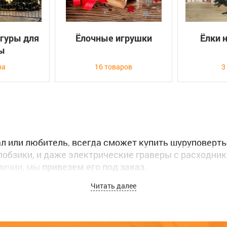
гуры для
Ёлочные игрушки
Ёлки 
ы
ра
16 товаров
3
 или любитель, всегда сможет купить шуруповерты,
обзики, и даже электрические граверы с расходник
аличии, мы
привезем его под заказ.
Читать далее
нную
службу вечерней доставки
по городам Абакан, Че
 или вы хотите заказать товар, вы сможете это сдел