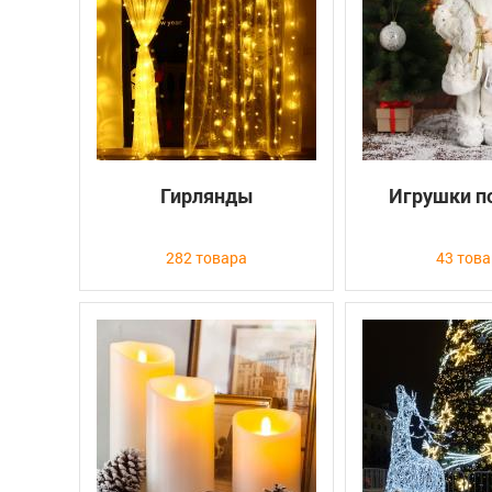
Гирлянды
Игрушки п
282 товара
43 тов