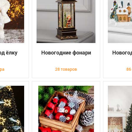
од ёлку
Новогодние фонари
Нового
ара
28 товаров
86