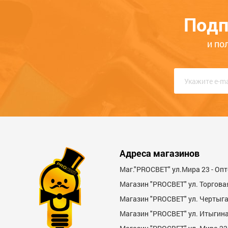
телефону. Звоните нам прямо сейчас, еди
Подп
и по
Адреса магазинов
Маг."PROСВЕТ" ул.Мира 23 - Оп
Магазин "PROСВЕТ" ул. Торгова
Магазин "PROCBET" ул. Чертыг
Магазин "PROCBET" ул. Итыгина 