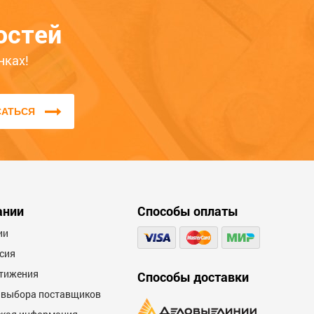
нсультанты с радостью помогут Вам!
остей
нках!
САТЬСЯ
ании
Способы оплаты
ии
сия
тижения
Способы доставки
 выбора поставщиков