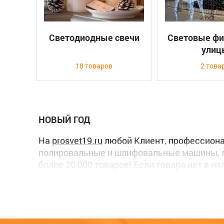
Светодиодные свечи
Световые фи
улиц
18 товаров
2 това
НОВЫЙ ГОД
На
prosvet19.ru
любой Клиент, профессионал
полировальные и шлифовальные машины, л
более 20 000 товаров! Если товара нет в н
В феврале 2016 года мы создали собстве
что Ваш заказ всегда будет доставлен.
Если Вам потребуется наша
консультация
,