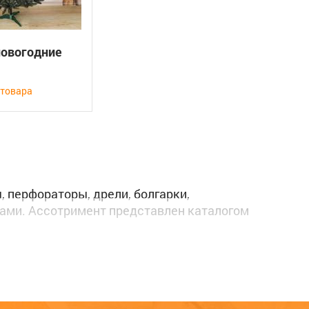
новогодние
 товара
 перфораторы, дрели, болгарки,
ами. Ассотримент представлен каталогом
рногорск, Усть-Абакан – это гарантия того,
ать в форме обратной связи на сайте или по