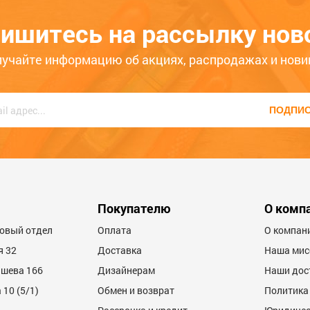
ный номер
8 (3902) 399-200
, КРУГЛОСУТОЧНО, наши ко
ишитесь на рассылку нов
лучайте информацию об акциях, распродажах и нови
ПОДПИ
Покупателю
О комп
товый отдел
Оплата
О компан
я 32
Доставка
Наша мис
ашева 166
Дизайнерам
Наши дос
10 (5/1)
Обмен и возврат
Политика