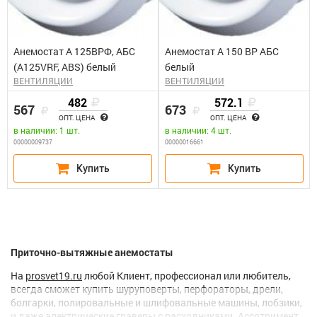
Анемостат А 125ВРФ, АБС
Анемостат А 150 ВР АБС
(А125VRF, ABS) белый
белый
ВЕНТИЛЯЦИИ
ВЕНТИЛЯЦИИ
482
572.1
567
673
ОПТ. ЦЕНА
ОПТ. ЦЕНА
в наличии: 1 шт.
в наличии: 4 шт.
00000009737
00000016661
Приточно-вытяжные анемостаты
На
prosvet19.ru
любой Клиент, профессионал или любитель,
всегда сможет купить шуруповерты, перфораторы, дрели,
болгарки, полировальные и шлифовальные машины, лобзики,
и даже электрические граверы с расходниками. Ассотримент