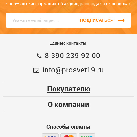
на сайте или по телефону. Звоните нам прямо сейчас, единый
и получайте информацию об акциях, распродажах и новинках!
номер
8 (3902) 399-200
, КРУГЛОСУТОЧНО, наши консультанты с
радостью помогут Вам!
ПОДПИСАТЬСЯ
Единые контакты:
8-390-239-92-00
info@prosvet19.ru
Покупателю
О компании
Способы оплаты