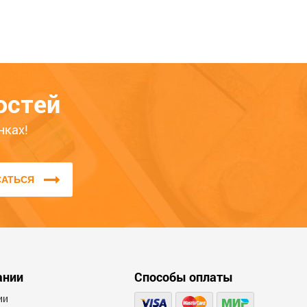
рногорск, Усть-Абакан – это гарантия того,
ать в форме обратной связи на сайте или по
нсультанты с радостью помогут Вам!
остей
нках!
САТЬСЯ
ании
Способы оплаты
ии