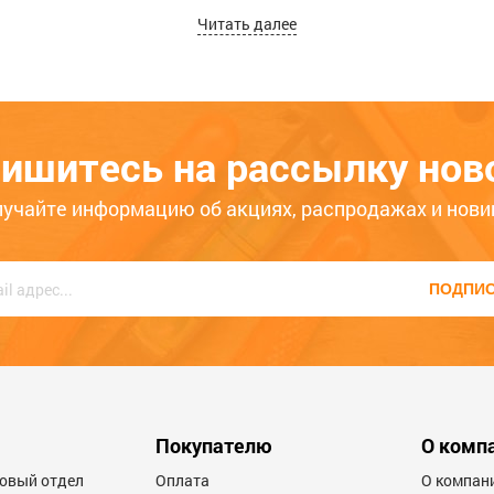
Читать далее
нную
службу вечерней доставки
по городам Абакан, Че
 или вы хотите заказать товар, вы сможете это сдел
ный номер
8 (3902) 399-200
, КРУГЛОСУТОЧНО, наши ко
ишитесь на рассылку нов
лучайте информацию об акциях, распродажах и нови
ПОДПИ
Покупателю
О комп
товый отдел
Оплата
О компан