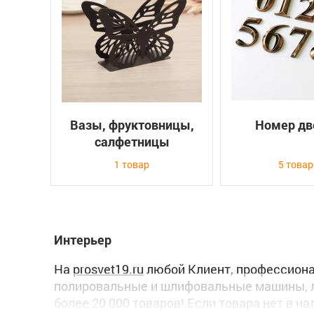
Вазы, фруктовницы,
Номер дв
салфетницы
1 товар
5 това
Интерьер
На
prosvet19.ru
любой Клиент, профессионал
полировальные и шлифовальные машины, л
более 20 000 товаров! Если товара нет в н