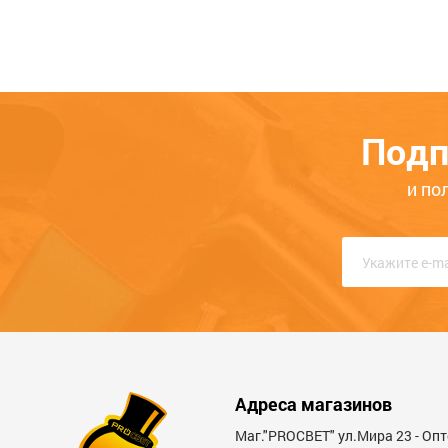
В феврале 2016 года мы создали собстве
что Ваш заказ всегда будет доставлен.
Если Вам потребуется наша
консультация
,
телефону. Звоните нам прямо сейчас, еди
Подп
и по
Адреса магазинов
Маг."PROСВЕТ" ул.Мира 23 - Оп