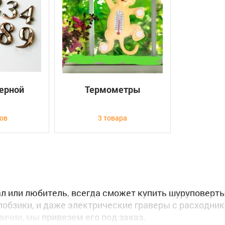
ерной
Термометры
ров
3 товара
 или любитель, всегда сможет купить шуруповерты,
обзики, и даже электрические граверы с расходник
аличии, мы
привезем его под заказ.