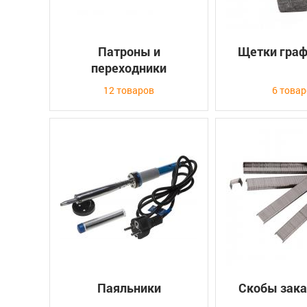
Патроны и
Щетки гра
переходники
12 товаров
6 това
Паяльники
Скобы зак