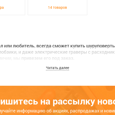
ара
14 товаров
 или любитель, всегда сможет купить шуруповерты,
обзики, и даже электрические граверы с расходник
аличии, мы
привезем его под заказ.
Читать далее
нную
службу вечерней доставки
по городам Абакан, Че
 или вы хотите заказать товар, вы сможете это сдел
ный номер
8 (3902) 399-200
, КРУГЛОСУТОЧНО, наши ко
ишитесь на рассылку нов
лучайте информацию об акциях, распродажах и нови