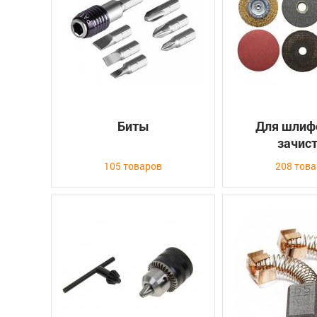
Биты
Для шлиф
зачис
105 товаров
208 тов