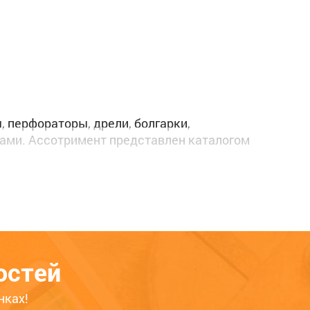
 перфораторы, дрели, болгарки,
ами. Ассотримент представлен каталогом
рногорск, Усть-Абакан – это гарантия того,
ать в форме обратной связи на сайте или по
нсультанты с радостью помогут Вам!
остей
нках!