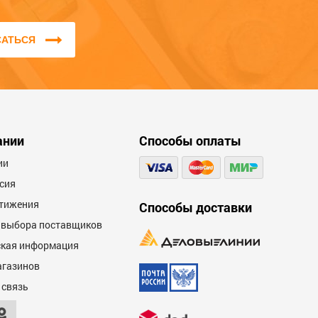
САТЬСЯ
ании
Способы оплаты
ии
сия
тижения
Способы доставки
 выбора поставщиков
кая информация
агазинов
 связь