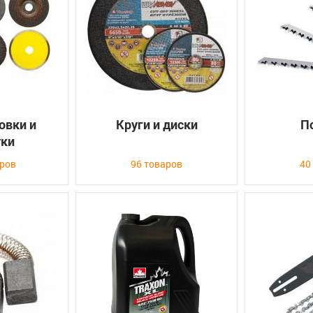
овки и
Круги и диски
П
тки
аров
96 товаров
40