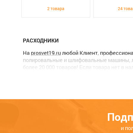
2 товара
24 тов
РАСХОДНИКИ
На
prosvet19.ru
любой Клиент, профессионал
полировальные и шлифовальные машины, л
более 20 000 товаров! Если товара нет в н
В феврале 2016 года мы создали собстве
что Ваш заказ всегда будет доставлен.
Если Вам потребуется наша
консультация
,
телефону. Звоните нам прямо сейчас, еди
Подп
и по