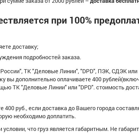
ри сумме заказа от 2000 рублей –
доставка бесплат
ествляется при 100% предопла
ете доставку;
уждения подробностей заказа.
России", ТК "Деловые Линии", "DPD", ПЭК, СДЭК или 
вку вы дополнительно оплачиваете 400 рублей(вклю
ощью ТК "Деловые Линии" или "DPD". стоимость дос
 400 руб., если доставка до Вашего города составл
торую необходимо доплатить.
условии, что груз является габаритным. Не габари