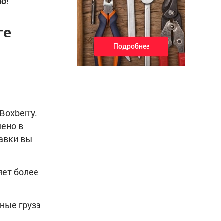
но
!
те
Подробнее
Boxberry.
чено в
тавки вы
яет более
тные груза