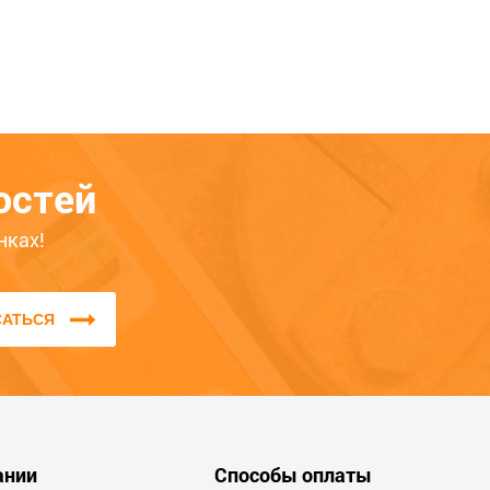
остей
нках!
САТЬСЯ
ании
Способы оплаты