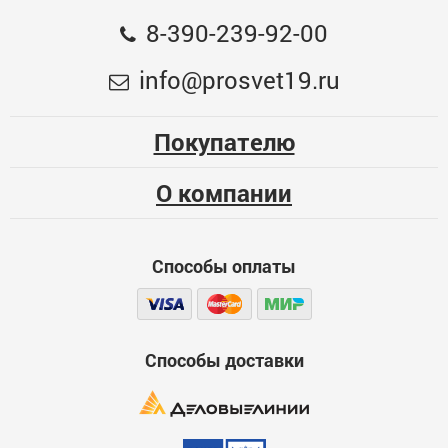
Общая оценка
8-390-239-92-00
Мойка высокого давления 2100Вт, 160 АТМ ЗУБР
Меньше месяца
info@prosvet19.ru
Опыт использования
11293
Несколько месяцев
Покупателю
ЦБ-00075069
Больше года
О компании
Качество
Функциональность
Способы оплаты
Стоимость
Достоинства
600
Способы доставки