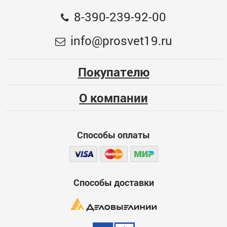
ЗУБР
8-390-239-92-00
Общая оценка
Пила циркулярная 2200Вт, 4500 об/мин ЗУБР
info@prosvet19.ru
Меньше месяца
12333
Опыт использования
Несколько месяцев
Покупателю
ЦБ-00070853
Больше года
О компании
Качество
Функциональность
Способы оплаты
Стоимость
Способы доставки
Достоинства
600