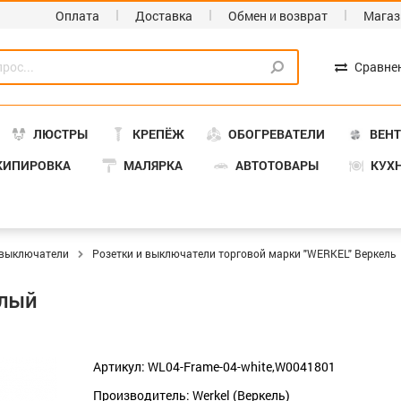
Оплата
Доставка
Обмен и возврат
Магаз
Сравне
ЛЮСТРЫ
КРЕПЁЖ
ОБОГРЕВАТЕЛИ
ВЕН
КИПИРОВКА
МАЛЯРКА
АВТОТОВАРЫ
КУХ
 выключатели
Розетки и выключатели торговой марки "WERKEL" Веркель
елый
Артикул: WL04-Frame-04-white,W0041801
Производитель: Werkel (Веркель)