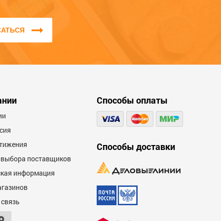
САТЬСЯ
ании
Способы оплаты
ии
сия
тижения
Способы доставки
 выбора поставщиков
кая информация
агазинов
 связь