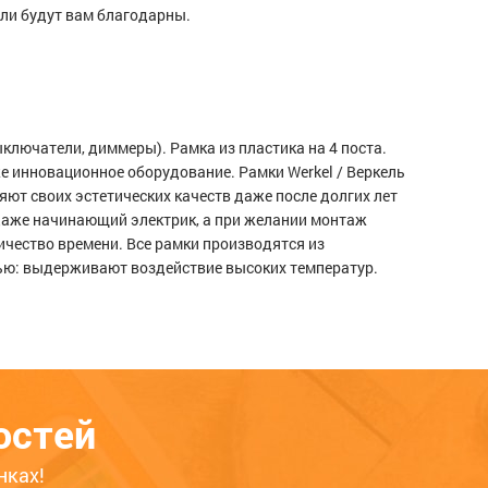
ели будут вам благодарны.
й
Серия Stark Рамка для двойной
Выклю
ючатели, диммеры). Рамка из пластика на 4 поста.
розетки (белый)
(белый
е инновационное оборудование. Рамки Werkel / Веркель
те
219
683
257
ют своих эстетических качеств даже после долгих лет
 это
ЦБ-00068492
ЦБ-000233
даже начинающий электрик, а при желании монтаж
телям
чество времени. Все рамки производятся из
. Обратите
добство,
тью: выдерживают воздействие высоких температур.
ым
, которые
вами или
 лексику и
остей
нках!