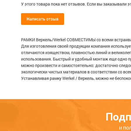
У этого товара пока нет отзывов. Если вы заказывали э
Написать отзыв
белый
Выключатель двухклавишный с
Розетка
Мой отзыв о Серия Stark Рамка 
РАМКИ Веркель/Werkel СОВМЕСТИМЫ со всеми встраивае
подсветкой (белый).
Для изготовления своей продукции компания используе
1245
444
1383
Общая оценка
отличаются изяществом, плавностью линий и великолепн
ЦБ-00023933
ЦБ-0002353
использования. Быстрый и удобный монтаж еще одно п
можно произвести и самостоятельно: достаточно следо
Опыт использования
Меньше месяца
Нескол
экологически чистых материалов в соответствии со вс
Устанавливая рамку Werkel / Веркель, можно не беспоко
Качество
Функциональность
Стоимость
Подп
Достоинства
и по