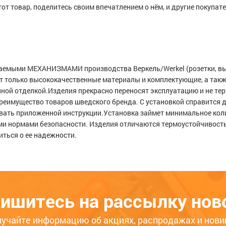
тот товар, поделитесь своим впечатлением о нём, и другие покупат
 с заземлением (белая)
Выключатель одноклавишны
на 4 поста, белый
мыми МЕХАНИЗМАМИ производства Веркель/Werkel (розетки, выкл
(белый).
т только высококачественные материалы и комплектующие, а такж
Расскажите о своём опы
444
493
493
ой отделкой.Изделия прекрасно переносят эксплуатацию и не теря
использования товара —
3
ЦБ-00026506
реимущество товаров шведского бренда. С установкой справится 
поможет другим покупа
вать приложенной инструкции.Установка займет минимальное коли
определиться с выбором
ько месяцев
Больше года
внимание на качество, у
еми нормами безопасности. Изделия отличаются термоустойчивос
соответствие заявленн
иться о ее надежности.
характеристикам.
Мы не публикуем отзывы
написаны большими бук
содержат ненормативную
ишитесь на рассылку нов
оскорбления.
600
лучайте информацию об акциях, распродажах и нови