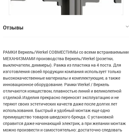
Отзывы
У этого товара пока нет отзывов. Если вы заказывали этот
Расскажите о своём опыте использования товара — это
РАМКИ Веркель/Werkel СОВМЕСТИМЫ со всеми встраиваемыми
товар, поделитесь своим впечатлением о нём, и другие
поможет другим покупателям определиться с выбором.
МЕХАНИЗМАМИ производства Веркель/Werkel (розетки,
покупатели будут вам благодарны.
Обратите внимание на качество, удобство, соответствие
выключатели, диммеры). Рамка из пластика на 4 поста. Для
заявленным характеристикам.
Мы не публикуем отзывы, которые написаны большими
изготовления своей продукции компания использует только
Написать отзыв
буквами или содержат ненормативную лексику и
высококачественные материалы и комплектующие, а также
оскорбления.
инновационное оборудование. Рамки Werkel / Веркель
отличаются изяществом, плавностью линий и великолепной
отделкой.Изделия прекрасно переносят эксплуатацию и не
Мой отзыв о Серия Antiк Рамка на 4 поста, бронза
теряют своих эстетических качеств даже после долгих лет
использования. Быстрый и удобный монтаж еще одно
Общая оценка
преимущество товаров шведского бренда. С установкой
справится даже начинающий электрик, а при желании монтаж
можно произвести и самостоятельно: достаточно следовать
Меньше месяца