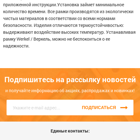
Серия Fiore Рамка на 2 поста (серо-коричневый)
приложенной инструкции.Установка займет минимальное
Опыт использования
Несколько месяцев
количество времени. Все рамки производятся из экологически
57
чистых материалов в соответствии со всеми нормами
113
Больше года
безопасности. Изделия отличаются термоустойчивостью:
ЦБ-00067798
выдерживают воздействие высоких температур. Устанавливая
Качество
рамку Werkel / Веркель, можно не беспокоиться о ее
надежности.
Функциональность
Стоимость
Подпишитесь на рассылку новостей
Достоинства
600
и получайте информацию об акциях, распродажах и новинках!
ПОДПИСАТЬСЯ
Единые контакты: