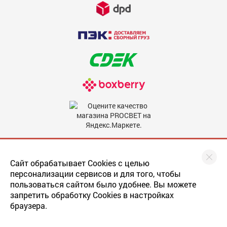
Недостатки
600
Комментарий
600
Мы в соцсетях
Сайт обрабатывает Cookies с целью
персонализации сервисов и для того, чтобы
пользоваться сайтом было удобнее. Вы можете
запретить обработку Cookies в настройках
Скрыть мое имя
браузера.
Последнее обновление
прайса
: 22.05.2019
По умолчанию отзыв будет опубликован от вашего имени.
Разработка сайта
: web-студия Magneex
Отметьте эту опцию, если вы хотите опубликовать отзыв