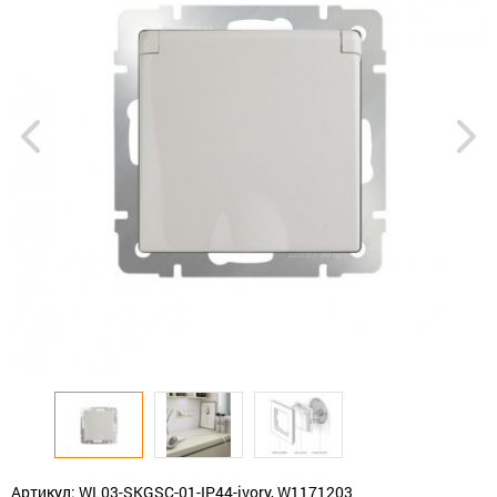
Артикул: WL03-SKGSC-01-IP44-ivory, W1171203