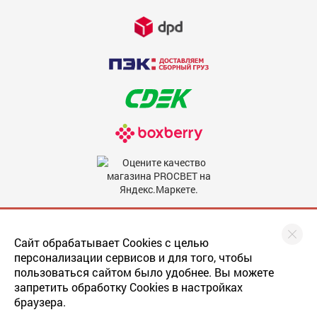
Недостатки
600
Комментарий
600
Мы в соцсетях
Сайт обрабатывает Cookies с целью
персонализации сервисов и для того, чтобы
пользоваться сайтом было удобнее. Вы можете
запретить обработку Cookies в настройках
Скрыть мое имя
браузера.
Последнее обновление
прайса
: 22.05.2019
По умолчанию отзыв будет опубликован от вашего имени.