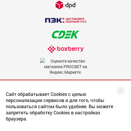
Недостатки
600
Комментарий
600
Мы в соцсетях
Сайт обрабатывает Cookies с целью
персонализации сервисов и для того, чтобы
пользоваться сайтом было удобнее. Вы можете
запретить обработку Cookies в настройках
Скрыть мое имя
браузера.
Последнее обновление
прайса
: 22.05.2019
По умолчанию отзыв будет опубликован от вашего имени.
Разработка сайта
: web-студия Magneex
Отметьте эту опцию, если вы хотите опубликовать отзыв