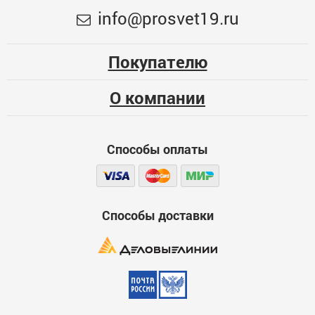
Розетка двойная с заземлением (черный матовый)
Меньше месяца
info@prosvet19.ru
Опыт использования
1101
Несколько месяцев
1223
Покупателю
ЦБ-00038426
Больше года
О компании
Качество
Функциональность
Способы оплаты
Стоимость
Достоинства
600
Способы доставки