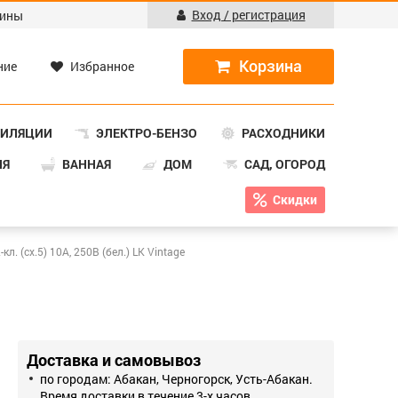
Вход / регистрация
ины
ние
Избранное
ТИЛЯЦИИ
ЭЛЕКТРО-БЕНЗО
РАСХОДНИКИ
НЯ
ВАННАЯ
ДОМ
САД, ОГОРОД
Скидки
л. (сх.5) 10А, 250В (бел.) LK Vintage
Доставка и самовывоз
по городам: Абакан, Черногорск, Усть-Абакан.
Время доставки в течение 3-х часов