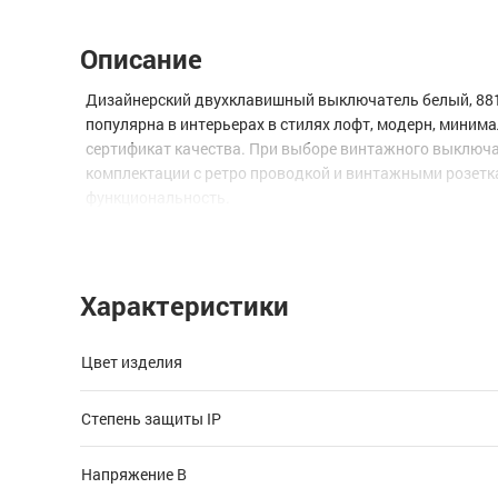
Описание
Дизайнерский двухклавишный выключатель белый, 8811
популярна в интерьерах в стилях лофт, модерн, миним
сертификат качества. При выборе винтажного выключат
комплектации с ретро проводкой и винтажными розетка
функциональность.
* Изображения товаров на фотографиях, представленны
Характеристики
Цвет изделия
Степень защиты IP
Напряжение В