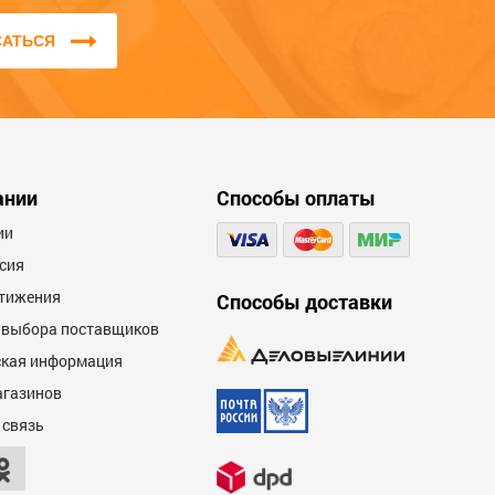
характеристикам.
САТЬСЯ
Мы не публикуем отзывы, которые
написаны большими буквами или
содержат ненормативную лексику и
оскорбления.
ании
Способы оплаты
ии
сия
тижения
Способы доставки
 выбора поставщиков
кая информация
агазинов
 связь