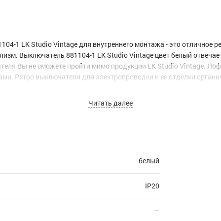
04-1 LK Studio Vintage для внутреннего монтажа - это отличное 
ализм. Выключатель 881104-1 LK Studio Vintage цвет белый отвеча
еля Вы не сможете пройти мимо продукции LK Studio Vintage. Лофт
ми. Ретро выключатели для электропроводки и ее отделки органич
Читать далее
х на сайте, могут отличаться от оригиналов.
белый
IP20
—