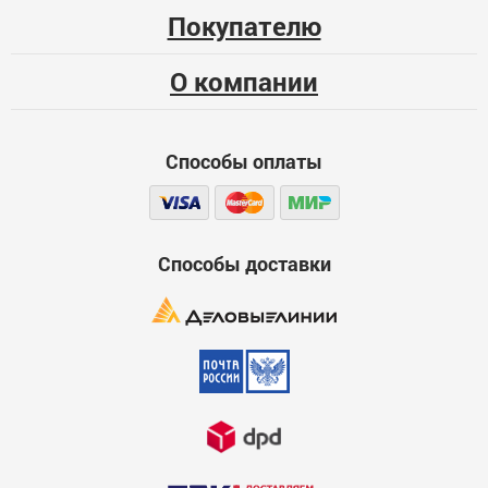
Покупателю
00000008564
Больше года
О компании
Качество
Функциональность
Способы оплаты
Стоимость
Достоинства
600
Способы доставки
Недостатки
600