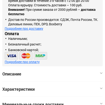
Время доставки в течение 3-х часов с 12:00 до 20:00
Оплата курьеру. Стоимость доставки – 100 руб.
Внимание!
При сумме заказа от 2000 рублей –
доставка
бесплатно
Достав по России производится: СДЭК, Почта России, ТК.
Деловые линии, ПЕК, DPD, Boxberry
Подробнее про доставку
Оплата
Наличными;
Безналичный расчет;
Банковской картой;
Подробнее про оплату
Описание
Добавление галогена превращает обычные лампы
Характеристики
накаливания в галогенные лампы. Они почти вдвое ярче
обычных ламп. Их небольшие размеры, высокая светоотдача
и огромный выбор ламп (от ламп с концентрированным
Минимальные сроки доставки
Цоколь
G4