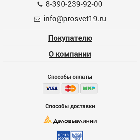
Общая оценка
8-390-239-92-00
Лампа светодиодная, 11W 230V E14 6400K G45,
Меньше месяца
info@prosvet19.ru
SBG4511
Опыт использования
113
Несколько месяцев
Покупателю
ЦБ-00068946
Больше года
О компании
Качество
Функциональность
Способы оплаты
Стоимость
Достоинства
600
Способы доставки