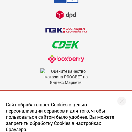
Недостатки
600
Комментарий
600
Мы в соцсетях
Сайт обрабатывает Cookies с целью
персонализации сервисов и для того, чтобы
пользоваться сайтом было удобнее. Вы можете
запретить обработку Cookies в настройках
Скрыть мое имя
браузера.
Последнее обновление
прайса
: 22.05.2019