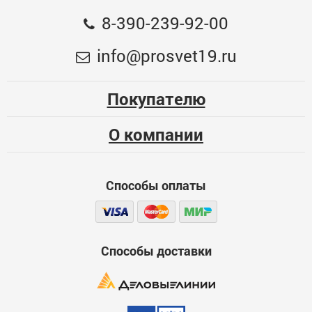
Общая оценка
8-390-239-92-00
Лампа светодиодная 7W 230V E27 4000K, SAFFIT
Меньше месяца
info@prosvet19.ru
Опыт использования
94
Несколько месяцев
Покупателю
ЦБ-00028879
Больше года
О компании
Качество
Функциональность
Способы оплаты
Стоимость
Достоинства
600
Способы доставки