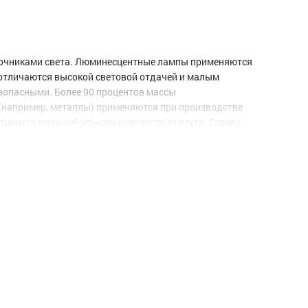
точниками света. Люминесцентные лампы применяются
 отличаются высокой световой отдачей и малым
зопасными. Более 90 процентов массы
 (например, металлы) применяются при производстве
тным газом и небольшим количеством ртути. Стенки
, между электродами возникает электрический разряд,
состав люминофоров, можно изменять цветность
т работать как в обычных стартерно-дроссельных
пы могут включаться со стандартными дросселями и