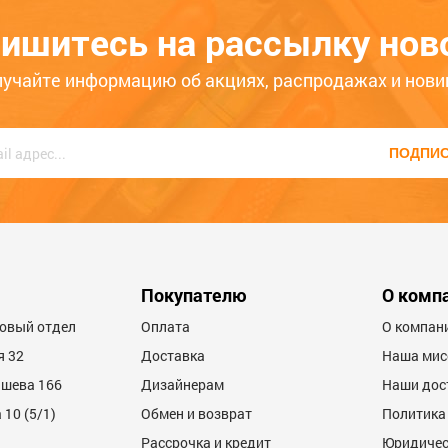
елая (длина лампы 55см)
G5 6500К Camelion (длина ла
55см)
327
ишитесь на рассылку нов
3
ЦБ-00074236
лучайте информацию об акциях, распродажах и нови
ько месяцев
Больше года
ПОДПИ
Покупателю
О комп
товый отдел
Оплата
О компан
я 32
Доставка
Наша мис
ашева 166
Дизайнерам
Наши дос
10 (5/1)
Обмен и возврат
Политика
Рассрочка и кредит
Юридичес