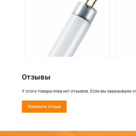
Отзывы
У этого товара пока нет отзывов. Если вы заказывали э
Написать отзыв
Мой отзыв о Лампа для подсвет
Лампа для подсветки Т-4/6W белая
Лампа д