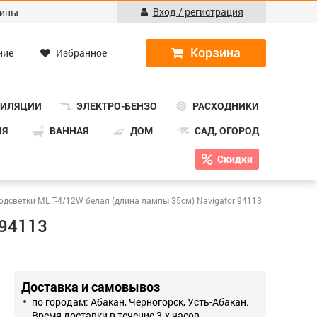
Вход / регистрация
ины
ние
Избранное
ТИЛЯЦИИ
ЭЛЕКТРО-БЕНЗО
РАСХОДНИКИ
НЯ
ВАННАЯ
ДОМ
САД, ОГОРОД
Скидки
одсветки ML Т-4/12W белая (длина лампы 35см) Navigator 94113
 94113
Доставка и самовывоз
по городам: Абакан, Черногорск, Усть-Абакан.
Время доставки в течение 3-х часов