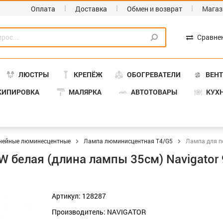
Оплата
Доставка
Обмен и возврат
Магаз
Сравне
ЛЮСТРЫ
КРЕПЁЖ
ОБОГРЕВАТЕЛИ
ВЕН
КИПИРОВКА
МАЛЯРКА
АВТОТОВАРЫ
КУХ
нейные люминесцентные
Лампа люминисцентная Т4/G5
Лампа для п
W белая (длина лампы 35см) Navigator
Артикул: 128287
Производитель: NAVIGATOR