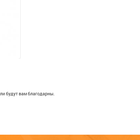
ели будут вам благодарны.
см)
-20W/54
Расскажите о своём опыте