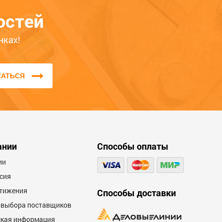
мпы
использования товара — это
остей
поможет другим покупателям
определиться с выбором. Обратите
нках!
внимание на качество, удобство,
соответствие заявленным
характеристикам.
САТЬСЯ
Мы не публикуем отзывы, которые
написаны большими буквами или
содержат ненормативную лексику и
оскорбления.
ании
Способы оплаты
600
ии
сия
тижения
Способы доставки
 выбора поставщиков
кая информация