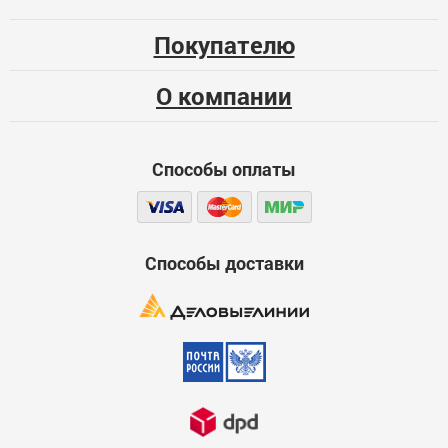
Опыт использования
69
Несколько месяцев
Покупателю
ЦБ-00070088
Больше года
О компании
Качество
Функциональность
Способы оплаты
Стоимость
Достоинства
600
Способы доставки
Недостатки
600