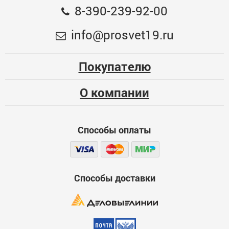
Общая оценка
8-390-239-92-00
Светильник-ночник.Без выключателя DTL-301-
Меньше месяца
info@prosvet19.ru
Дельфин/Blue/4LED/0,5W
185.3
Опыт использования
Несколько месяцев
218
ОПТ. ЦЕНА
Покупателю
Больше года
ЦБ-00075681
О компании
Качество
Функциональность
Способы оплаты
Стоимость
Достоинства
600
Способы доставки