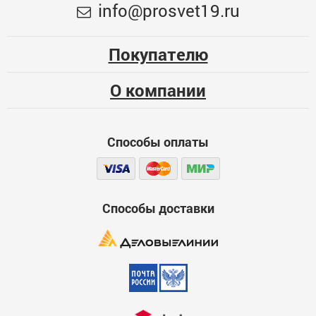
Меньше месяца
info@prosvet19.ru
Опыт использования
325
Несколько месяцев
Покупателю
ЦБ-00060515
Больше года
О компании
Качество
Функциональность
Способы оплаты
Стоимость
Достоинства
600
Способы доставки