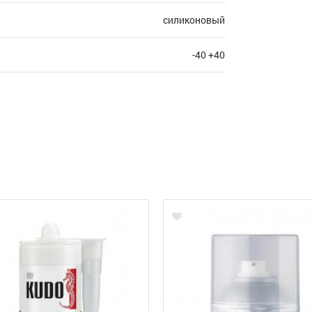
силиконовый
-40 +40