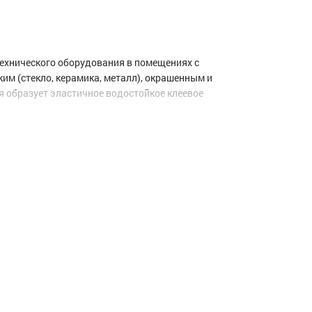
ехнического оборудования в помещениях с
им (стекло, керамика, металл), окрашенным и
 образует эластичное водостойкое клеевое