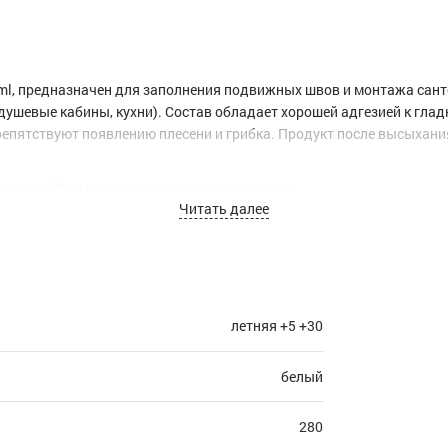
ml, предназначен для заполнения подвижных швов и монтажа сант
шевые кабины, кухни). Состав обладает хорошей адгезией к гладк
пятствуют появлению плесени и грибка. Продукт после высыхания
х на сайте, могут отличаться от оригиналов.
Читать далее
летняя +5 +30
белый
280