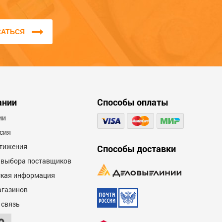
соответствие заявленным
характеристикам.
САТЬСЯ
Мы не публикуем отзывы, которые
написаны большими буквами или
содержат ненормативную лексику и
оскорбления.
00
ании
Способы оплаты
ии
сия
тижения
Способы доставки
 выбора поставщиков
кая информация
00
агазинов
 связь