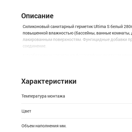
Описание
Силиконовый санитарный герметик Ultima S белый 280
повышенной влажностью (бассейны, ванные комнаты, ду
лакированным поверхностям. Фунгицидные добавки пре
соединение.
* Изображения товаров на фотографиях, представленны
Характеристики
Температура монтажа
Цвет
Объем наполнения мм.