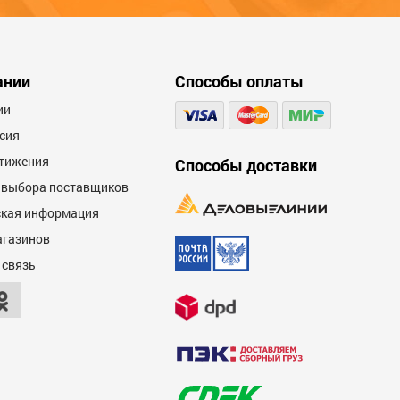
оскорбления.
ании
Способы оплаты
600
ии
сия
тижения
Способы доставки
 выбора поставщиков
кая информация
агазинов
600
 связь