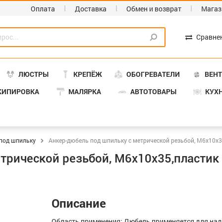
Оплата
Доставка
Обмен и возврат
Магаз
Сравне
ЛЮСТРЫ
КРЕПЁЖ
ОБОГРЕВАТЕЛИ
ВЕН
КИПИРОВКА
МАЛЯРКА
АВТОТОВАРЫ
КУХ
под шпильку
Анкер-дюбель под шпильку с метрической резьбой, М6х10х35
рической резьбой, М6х10х35,пластик f
Описание
Область применения: Дюбель применяется для над