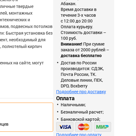
Абакан.
зличные твердые
Время доставки в
олей, монтажных
течение 3-х часов
нтехнических и
с 12:00 до 20:00
имов, подвесных потолков
Оплата курьеру.
Стоимость доставки –
ти: Быстрая установка без
100 руб.
мент, необходимый для
Внимание!
При сумме
н, полнотелый кирпич
заказа от 2000 рублей –
доставка бесплатно
енных на сайте, могут
Достав по России
производится: СДЭК,
Почта России, ТК.
Деловые линии, ПЕК,
DPD, Boxberry
Подробнее про доставку
Оплата
Наличными;
Безналичный расчет;
Банковской картой;
сяцев
Подробнее про оплату