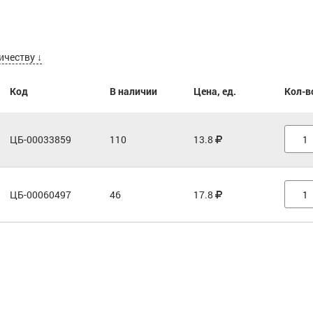
ичеству ↓
Код
В наличии
Цена, ед.
Кол-в
ЦБ-00033859
110
13.8
ЦБ-00060497
46
17.8