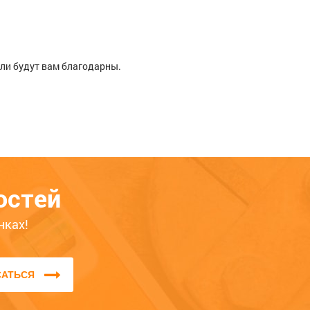
ели будут вам благодарны.
Расскажите о своём опыте
использования товара — это
остей
поможет другим покупателям
определиться с выбором. Обратите
нках!
внимание на качество, удобство,
соответствие заявленным
характеристикам.
САТЬСЯ
Мы не публикуем отзывы, которые
написаны большими буквами или
содержат ненормативную лексику и