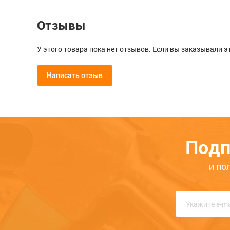
Отзывы
У этого товара пока нет отзывов. Если вы заказывали э
Написать отзыв
Мой отзыв о Анкер-дюбель под 
М6х10х35,пластик fisher
Подп
Общая оценка
и по
Опыт использования
Меньше месяца
Нескол
Качество
Функциональность